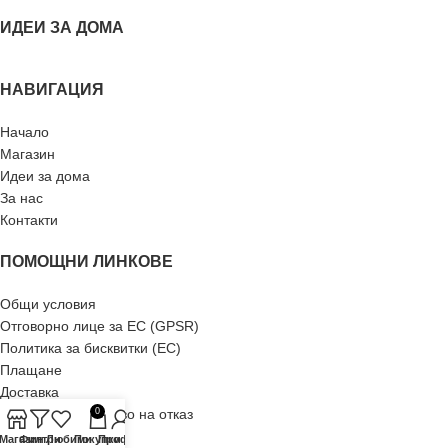
ИДЕИ ЗА ДОМА
НАВИГАЦИЯ
Начало
Магазин
Идеи за дома
За нас
Контакти
ПОМОЩНИ ЛИНКОВЕ
Общи условия
Отговорно лице за ЕС (GPSR)
Политика за бисквитки (ЕС)
Плащане
Доставка
Рекламация и право на отказ
0
Връщане
-Магазин
Филтри
Любими
Покупки
Профил