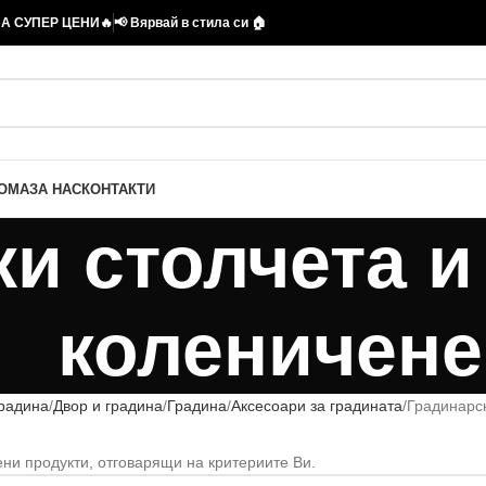
А СУПЕР ЦЕНИ🔥
📢 Вярвай в стила си 🏠
ДОМА
ЗА НАС
КОНТАКТИ
и столчета и
коленичене
градина
Двор и градина
Градина
Аксесоари за градината
Градинарск
ни продукти, отговарящи на критериите Ви.