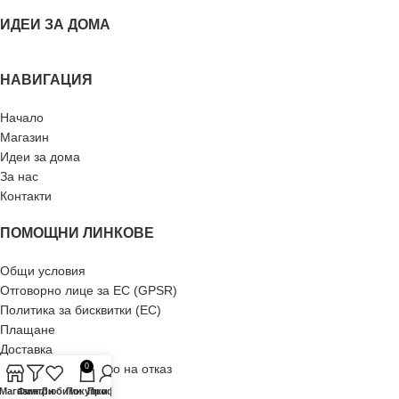
ИДЕИ ЗА ДОМА
НАВИГАЦИЯ
Начало
Магазин
Идеи за дома
За нас
Контакти
ПОМОЩНИ ЛИНКОВЕ
Общи условия
Отговорно лице за ЕС (GPSR)
Политика за бисквитки (ЕС)
Плащане
Доставка
Рекламация и право на отказ
0
Връщане
-Магазин
Филтри
Любими
Покупки
Профил