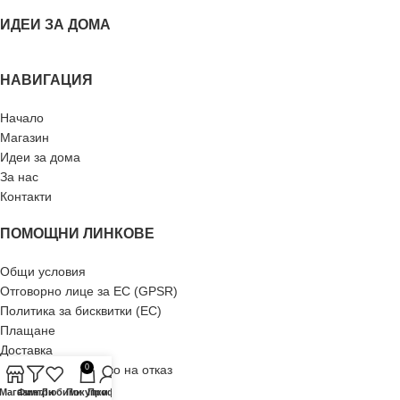
ИДЕИ ЗА ДОМА
НАВИГАЦИЯ
Начало
Магазин
Идеи за дома
За нас
Контакти
ПОМОЩНИ ЛИНКОВЕ
Общи условия
Отговорно лице за ЕС (GPSR)
Политика за бисквитки (ЕС)
Плащане
Доставка
Рекламация и право на отказ
0
Връщане
-Магазин
Филтри
Любими
Покупки
Профил