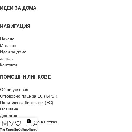
ИДЕИ ЗА ДОМА
НАВИГАЦИЯ
Начало
Магазин
Идеи за дома
За нас
Контакти
ПОМОЩНИ ЛИНКОВЕ
Общи условия
Отговорно лице за ЕС (GPSR)
Политика за бисквитки (ЕС)
Плащане
Доставка
Рекламация и право на отказ
0
Връщане
-Магазин
Филтри
Любими
Покупки
Профил