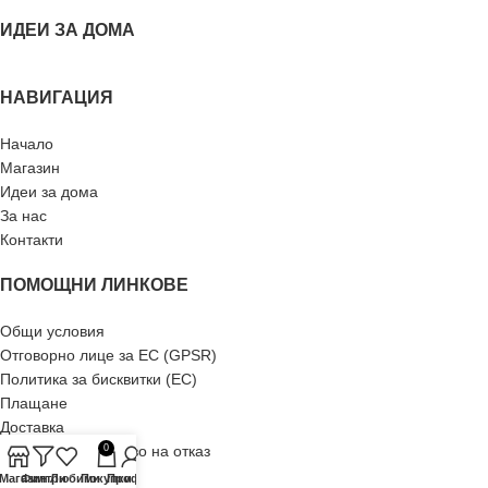
ИДЕИ ЗА ДОМА
НАВИГАЦИЯ
Начало
Магазин
Идеи за дома
За нас
Контакти
ПОМОЩНИ ЛИНКОВЕ
Общи условия
Отговорно лице за ЕС (GPSR)
Политика за бисквитки (ЕС)
Плащане
Доставка
Рекламация и право на отказ
0
Връщане
-Магазин
Филтри
Любими
Покупки
Профил