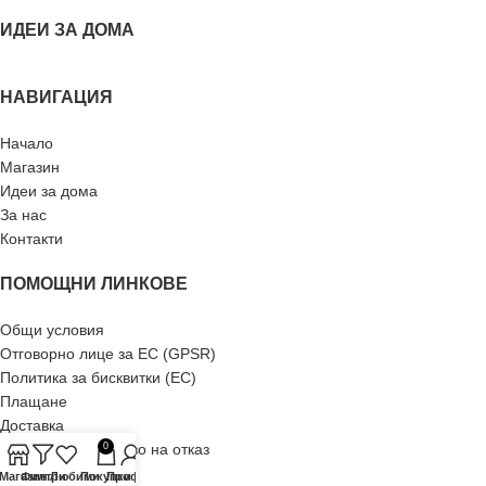
ИДЕИ ЗА ДОМА
НАВИГАЦИЯ
Начало
Магазин
Идеи за дома
За нас
Контакти
ПОМОЩНИ ЛИНКОВЕ
Общи условия
Отговорно лице за ЕС (GPSR)
Политика за бисквитки (ЕС)
Плащане
Доставка
Рекламация и право на отказ
0
Връщане
-Магазин
Филтри
Любими
Покупки
Профил