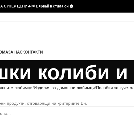
А СУПЕР ЦЕНИ🔥
📢 Вярвай в стила си 🏠
ДОМА
ЗА НАС
КОНТАКТИ
шки колиби и
ашните любимци
Изделия за домашни любимци
Пособия за кучета
ни продукти, отговарящи на критериите Ви.