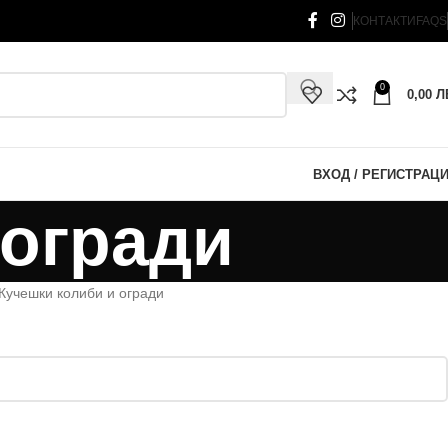
КОНТАКТИ
FAQS
0
0,00
Л
ВХОД / РЕГИСТРАЦ
 огради
Кучешки колиби и огради