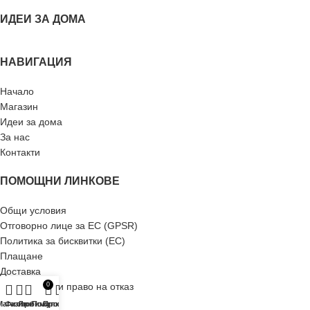
ИДЕИ ЗА ДОМА
НАВИГАЦИЯ
Начало
Магазин
Идеи за дома
За нас
Контакти
ПОМОЩНИ ЛИНКОВЕ
Общи условия
Отговорно лице за ЕС (GPSR)
Политика за бисквитки (ЕС)
Плащане
Доставка
Рекламация и право на отказ
0
Връщане
Магазин
Филтри
Любими
Покупки
Профил